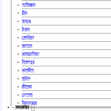
পাকিস্তান
চীন
ভারত
ইরান
কোরিয়া
জাপান
মালয়েশিয়া
সিঙ্গাপুর
মালদ্বীপ
ভুটান
শ্রীলঙ্কা
নেপাল
মিয়ানমার
মধ্যপ্রাচ্য