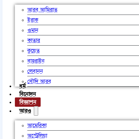
আরব আমিরাত
ইরাক
ওমান
কাতার
কুয়েত
বাহরাইন
লেবানন
সৌদি আরব
ধর্ম
বিনোদন
বিজ্ঞাপন
আরও
আমেরিকা
অস্ট্রেলিয়া