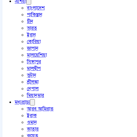
এশিয়া
বাংলাদেশ
পাকিস্তান
চীন
ভারত
ইরান
কোরিয়া
জাপান
মালয়েশিয়া
সিঙ্গাপুর
মালদ্বীপ
ভুটান
শ্রীলঙ্কা
নেপাল
মিয়ানমার
মধ্যপ্রাচ্য
আরব আমিরাত
ইরাক
ওমান
কাতার
কুয়েত