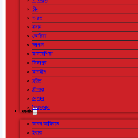
পাকিস্তান
চীন
ভারত
ইরান
কোরিয়া
জাপান
মালয়েশিয়া
সিঙ্গাপুর
মালদ্বীপ
ভুটান
শ্রীলঙ্কা
নেপাল
মিয়ানমার
মধ্যপ্রাচ্য
আরব আমিরাত
ইরাক