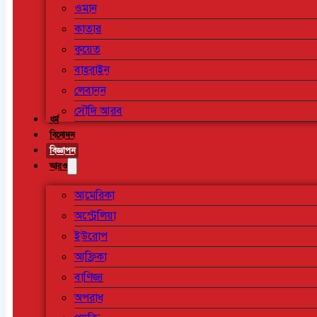
ওমান
কাতার
কুয়েত
বাহরাইন
লেবানন
সৌদি আরব
ধর্ম
বিনোদন
বিজ্ঞাপন
আরও
আমেরিকা
অস্ট্রেলিয়া
ইউরোপ
আফ্রিকা
বাণিজ্য
অপরাধ