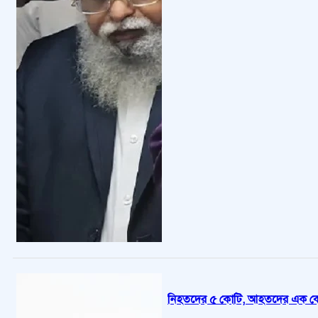
নিহতদের ৫ কোটি, আহতদের এক কোটি