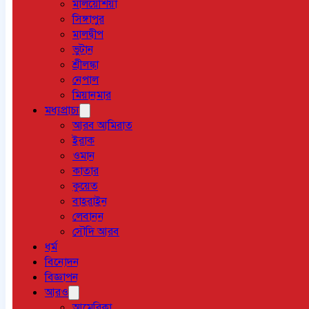
মালয়েশিয়া
সিঙ্গাপুর
মালদ্বীপ
ভুটান
শ্রীলঙ্কা
নেপাল
মিয়ানমার
মধ্যপ্রাচ্য
আরব আমিরাত
ইরাক
ওমান
কাতার
কুয়েত
বাহরাইন
লেবানন
সৌদি আরব
ধর্ম
বিনোদন
বিজ্ঞাপন
আরও
আমেরিকা