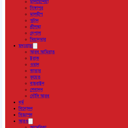
মালয়েশিয়া
সিঙ্গাপুর
মালদ্বীপ
ভুটান
শ্রীলঙ্কা
নেপাল
মিয়ানমার
মধ্যপ্রাচ্য
আরব আমিরাত
ইরাক
ওমান
কাতার
কুয়েত
বাহরাইন
লেবানন
সৌদি আরব
ধর্ম
বিনোদন
বিজ্ঞাপন
আরও
আমেরিকা