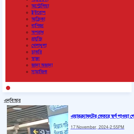
অস্ট্রেলিয়া
ইউরোপ
আফ্রিকা
বাণিজ্য
অপরাধ
প্রযুক্তি
খেলাধুলা
চাকরি
স্বাস্থ্য
জানা অজানা
সামাজিক
এনবিআর
এয়ারক্র্যাফটের ভেতরে স্বর্ণ পাওয়া 
17 November, 2024
-
2:55PM