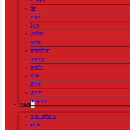
পাকিস্তান
চীন
ভারত
ইরান
কোরিয়া
জাপান
মালয়েশিয়া
সিঙ্গাপুর
মালদ্বীপ
ভুটান
শ্রীলঙ্কা
নেপাল
মিয়ানমার
মধ্যপ্রাচ্য
আরব আমিরাত
ইরাক