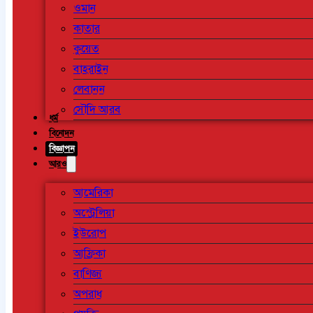
ওমান
কাতার
কুয়েত
বাহরাইন
লেবানন
সৌদি আরব
ধর্ম
বিনোদন
বিজ্ঞাপন
আরও
আমেরিকা
অস্ট্রেলিয়া
ইউরোপ
আফ্রিকা
বাণিজ্য
অপরাধ