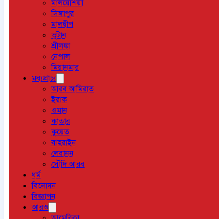
মালয়েশিয়া
সিঙ্গাপুর
মালদ্বীপ
ভুটান
শ্রীলঙ্কা
নেপাল
মিয়ানমার
মধ্যপ্রাচ্য
আরব আমিরাত
ইরাক
ওমান
কাতার
কুয়েত
বাহরাইন
লেবানন
সৌদি আরব
ধর্ম
বিনোদন
বিজ্ঞাপন
আরও
আমেরিকা