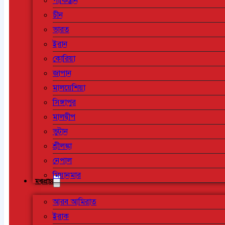
পাকিস্তান
চীন
ভারত
ইরান
কোরিয়া
জাপান
মালয়েশিয়া
সিঙ্গাপুর
মালদ্বীপ
ভুটান
শ্রীলঙ্কা
নেপাল
মিয়ানমার
মধ্যপ্রাচ্য
আরব আমিরাত
ইরাক