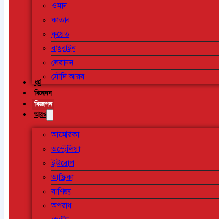
ওমান
কাতার
কুয়েত
বাহরাইন
লেবানন
সৌদি আরব
ধর্ম
বিনোদন
বিজ্ঞাপন
আরও
আমেরিকা
অস্ট্রেলিয়া
ইউরোপ
আফ্রিকা
বাণিজ্য
অপরাধ