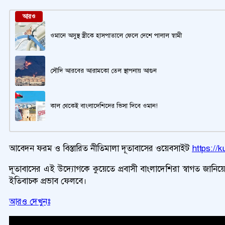
আরও
ওমানে অসুস্থ স্ত্রীকে হাসপাতালে ফেলে দেশে পালাল স্বামী
সৌদি আরবের আরামকো তেল স্থাপনায় আগুন
কাল থেকেই বাংলাদেশিদের ভিসা দিবে ওমান!
আবেদন ফরম ও বিস্তারিত নীতিমালা দূতাবাসের ওয়েবসাইট
https://
দূতাবাসের এই উদ্যোগকে কুয়েতে প্রবাসী বাংলাদেশিরা স্বাগত জানিয়ে
ইতিবাচক প্রভাব ফেলবে।
আরও দেখুনঃ