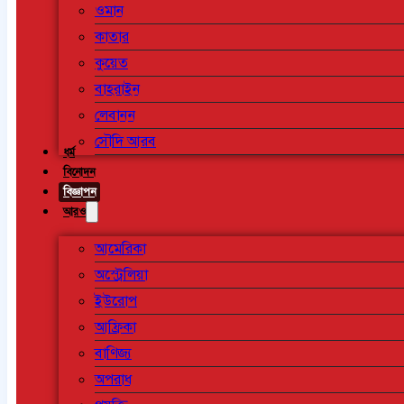
ওমান
কাতার
কুয়েত
বাহরাইন
লেবানন
সৌদি আরব
ধর্ম
বিনোদন
বিজ্ঞাপন
আরও
আমেরিকা
অস্ট্রেলিয়া
ইউরোপ
আফ্রিকা
বাণিজ্য
অপরাধ