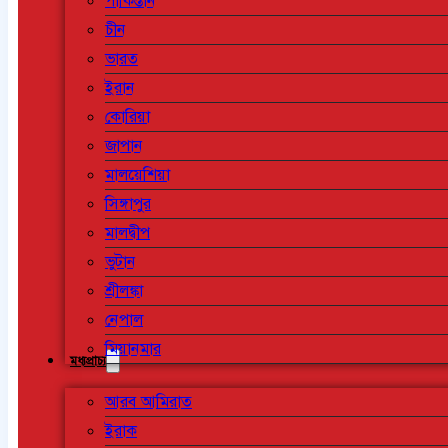
পাকিস্তান
চীন
ভারত
ইরান
কোরিয়া
জাপান
মালয়েশিয়া
সিঙ্গাপুর
মালদ্বীপ
ভুটান
শ্রীলঙ্কা
নেপাল
মিয়ানমার
মধ্যপ্রাচ্য
আরব আমিরাত
ইরাক