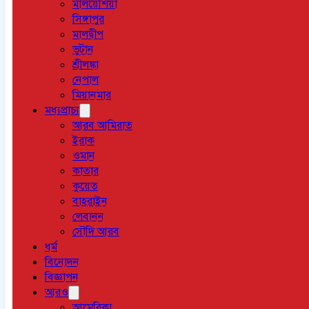
মালয়েশিয়া
সিঙ্গাপুর
মালদ্বীপ
ভুটান
শ্রীলঙ্কা
নেপাল
মিয়ানমার
মধ্যপ্রাচ্য
আরব আমিরাত
ইরাক
ওমান
কাতার
কুয়েত
বাহরাইন
লেবানন
সৌদি আরব
ধর্ম
বিনোদন
বিজ্ঞাপন
আরও
আমেরিকা