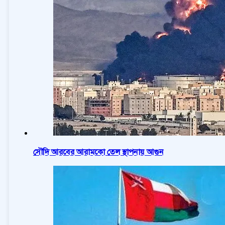
সৌদি আরবের আরামকো তেল স্থাপনায় আগুন