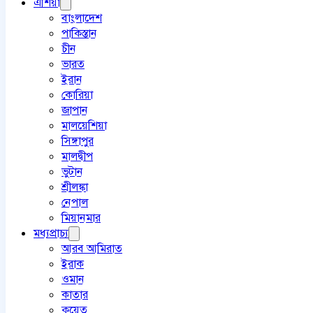
এশিয়া
বাংলাদেশ
পাকিস্তান
চীন
ভারত
ইরান
কোরিয়া
জাপান
মালয়েশিয়া
সিঙ্গাপুর
মালদ্বীপ
ভুটান
শ্রীলঙ্কা
নেপাল
মিয়ানমার
মধ্যপ্রাচ্য
আরব আমিরাত
ইরাক
ওমান
কাতার
কুয়েত