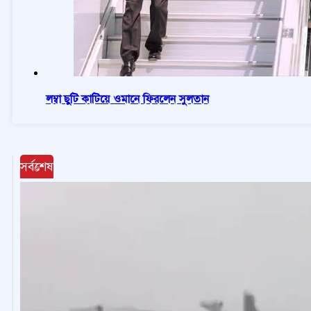
লম্বা ছুটি কাটিয়ে ওমানে ফিরলেন সুলতান
সর্বশেষ