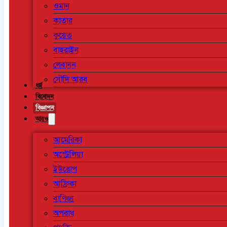
ওমান
কাতার
কুয়েত
বাহরাইন
লেবানন
সৌদি আরব
ধর্ম
বিনোদন
বিজ্ঞাপন
আরও
আমেরিকা
অস্ট্রেলিয়া
ইউরোপ
আফ্রিকা
বাণিজ্য
অপরাধ