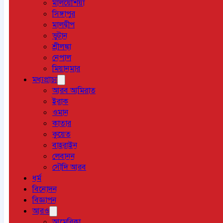
মালয়েশিয়া
সিঙ্গাপুর
মালদ্বীপ
ভুটান
শ্রীলঙ্কা
নেপাল
মিয়ানমার
মধ্যপ্রাচ্য
আরব আমিরাত
ইরাক
ওমান
কাতার
কুয়েত
বাহরাইন
লেবানন
সৌদি আরব
ধর্ম
বিনোদন
বিজ্ঞাপন
আরও
আমেরিকা