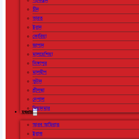
পাকিস্তান
চীন
ভারত
ইরান
কোরিয়া
জাপান
মালয়েশিয়া
সিঙ্গাপুর
মালদ্বীপ
ভুটান
শ্রীলঙ্কা
নেপাল
মিয়ানমার
মধ্যপ্রাচ্য
আরব আমিরাত
ইরাক