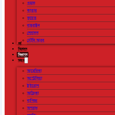
ওমান
কাতার
কুয়েত
বাহরাইন
লেবানন
সৌদি আরব
ধর্ম
বিনোদন
বিজ্ঞাপন
আরও
আমেরিকা
অস্ট্রেলিয়া
ইউরোপ
আফ্রিকা
বাণিজ্য
অপরাধ