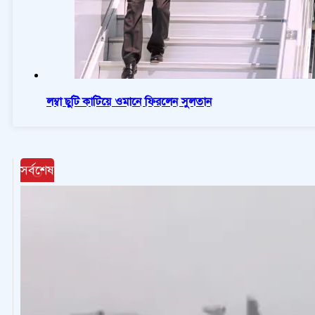
লম্বা ছুটি কাটিয়ে ওমানে ফিরলেন সুলতান
সর্বশেষ