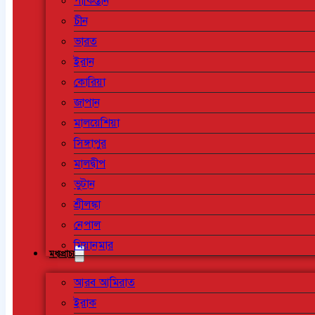
পাকিস্তান
চীন
ভারত
ইরান
কোরিয়া
জাপান
মালয়েশিয়া
সিঙ্গাপুর
মালদ্বীপ
ভুটান
শ্রীলঙ্কা
নেপাল
মিয়ানমার
মধ্যপ্রাচ্য
আরব আমিরাত
ইরাক