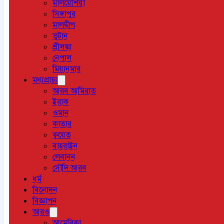
মালয়েশিয়া
সিঙ্গাপুর
মালদ্বীপ
ভুটান
শ্রীলঙ্কা
নেপাল
মিয়ানমার
মধ্যপ্রাচ্য
আরব আমিরাত
ইরাক
ওমান
কাতার
কুয়েত
বাহরাইন
লেবানন
সৌদি আরব
ধর্ম
বিনোদন
বিজ্ঞাপন
আরও
আমেরিকা