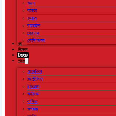
ওমান
কাতার
কুয়েত
বাহরাইন
লেবানন
সৌদি আরব
ধর্ম
বিনোদন
বিজ্ঞাপন
আরও
আমেরিকা
অস্ট্রেলিয়া
ইউরোপ
আফ্রিকা
বাণিজ্য
অপরাধ