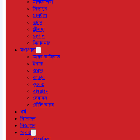
মালয়েশিয়া
সিঙ্গাপুর
মালদ্বীপ
ভুটান
শ্রীলঙ্কা
নেপাল
মিয়ানমার
মধ্যপ্রাচ্য
আরব আমিরাত
ইরাক
ওমান
কাতার
কুয়েত
বাহরাইন
লেবানন
সৌদি আরব
ধর্ম
বিনোদন
বিজ্ঞাপন
আরও
আমেরিকা