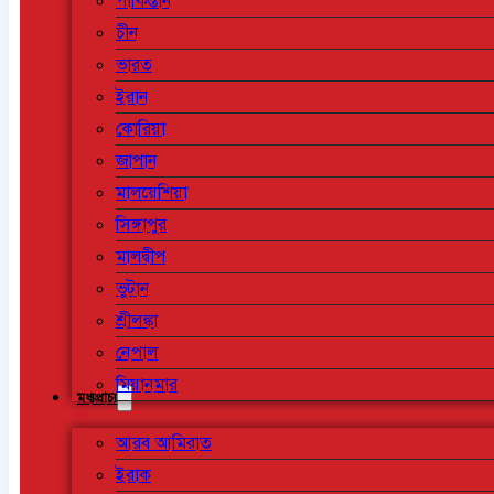
পাকিস্তান
চীন
ভারত
ইরান
কোরিয়া
জাপান
মালয়েশিয়া
সিঙ্গাপুর
মালদ্বীপ
ভুটান
শ্রীলঙ্কা
নেপাল
মিয়ানমার
মধ্যপ্রাচ্য
আরব আমিরাত
ইরাক