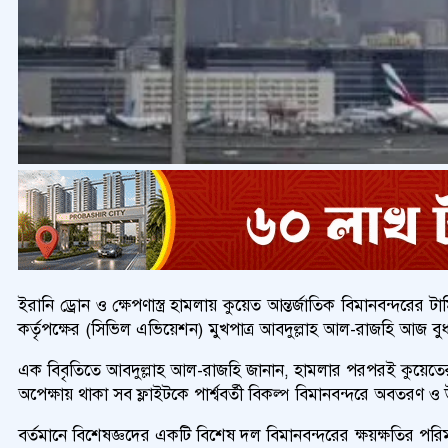
ইরানি ড্রোন ও ক্ষেপণাস্ত্র হামলায় কুয়েত আন্তর্জাতিক বিমানবন্দরে
কর্তৃপক্ষের (সিভিল এভিয়েশন) মুখপাত্র আবদুল্লাহ আল-রাজহি আজ বুধ
এক বিবৃতিতে আবদুল্লাহ আল-রাজহি জানান, হামলার পরপরই কুয়েতের বেসা
অপেক্ষায় থাকা সব ফ্লাইটকে পার্শ্ববর্তী বিকল্প বিমানবন্দরে অবতরণ ও উ
বর্তমানে বিশেষজ্ঞদের একটি বিশেষ দল বিমানবন্দরের ক্ষয়ক্ষতির পরিমাণ