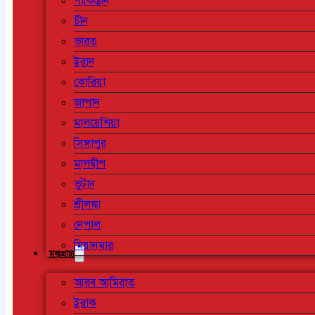
পাকিস্তান
চীন
ভারত
ইরান
কোরিয়া
জাপান
মালয়েশিয়া
সিঙ্গাপুর
মালদ্বীপ
ভুটান
শ্রীলঙ্কা
নেপাল
মিয়ানমার
মধ্যপ্রাচ্য
আরব আমিরাত
ইরাক