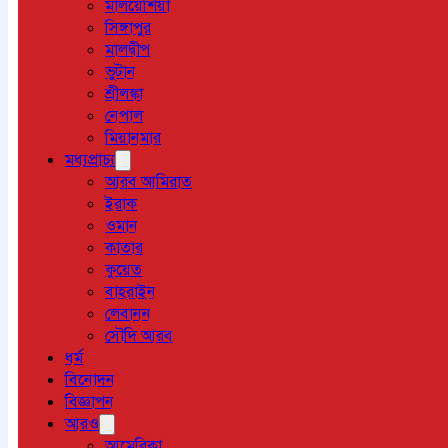
মালয়েশিয়া
সিঙ্গাপুর
মালদ্বীপ
ভুটান
শ্রীলঙ্কা
নেপাল
মিয়ানমার
মধ্যপ্রাচ্য
আরব আমিরাত
ইরাক
ওমান
কাতার
কুয়েত
বাহরাইন
লেবানন
সৌদি আরব
ধর্ম
বিনোদন
বিজ্ঞাপন
আরও
আমেরিকা