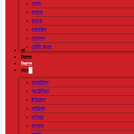
ওমান
কাতার
কুয়েত
বাহরাইন
লেবানন
সৌদি আরব
ধর্ম
বিনোদন
বিজ্ঞাপন
আরও
আমেরিকা
অস্ট্রেলিয়া
ইউরোপ
আফ্রিকা
বাণিজ্য
অপরাধ