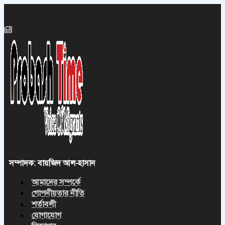
সম্পাদক: বায়জিদ আল-হাসান
আমাদের সম্পর্কে
গোপনীয়তার নীতি
শর্তাবলী
যোগাযোগ