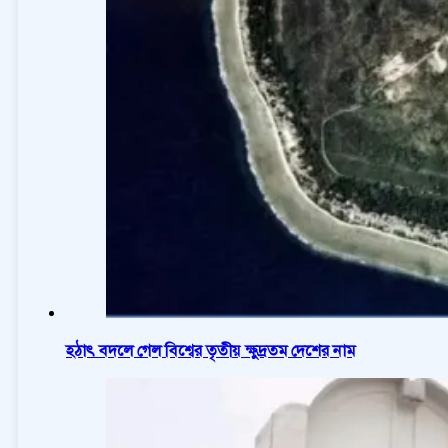
হঠাৎ বদলে গেল বিশ্বের তৃতীয় ক্ষুদ্রতম দেশের নাম