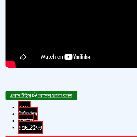
চ্যানেল ফলো করুন
নান্দো
ফিলিপাইন
সতর্কতা
সুপার টাইফুন