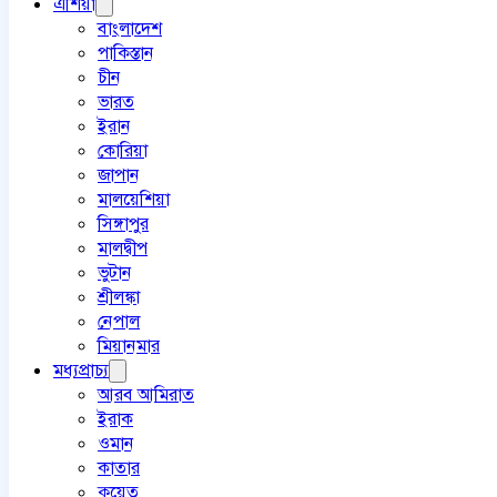
এশিয়া
বাংলাদেশ
পাকিস্তান
চীন
ভারত
ইরান
কোরিয়া
জাপান
মালয়েশিয়া
সিঙ্গাপুর
মালদ্বীপ
ভুটান
শ্রীলঙ্কা
নেপাল
মিয়ানমার
মধ্যপ্রাচ্য
আরব আমিরাত
ইরাক
ওমান
কাতার
কুয়েত