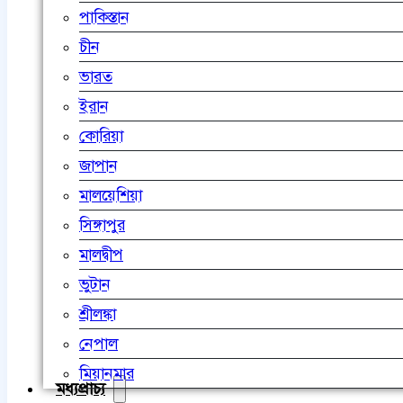
পাকিস্তান
চীন
ভারত
ইরান
কোরিয়া
জাপান
মালয়েশিয়া
সিঙ্গাপুর
মালদ্বীপ
ভুটান
শ্রীলঙ্কা
নেপাল
মিয়ানমার
মধ্যপ্রাচ্য