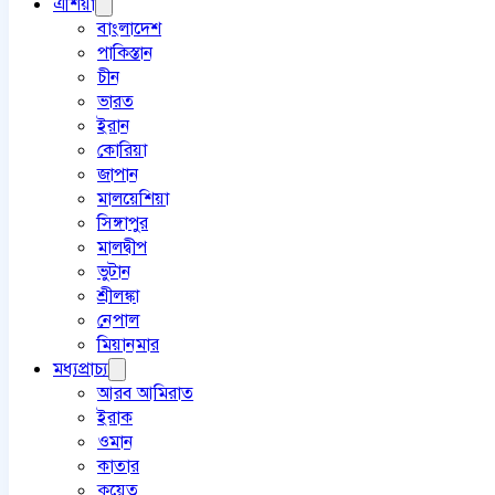
এশিয়া
বাংলাদেশ
পাকিস্তান
চীন
ভারত
ইরান
কোরিয়া
জাপান
মালয়েশিয়া
সিঙ্গাপুর
মালদ্বীপ
ভুটান
শ্রীলঙ্কা
নেপাল
মিয়ানমার
মধ্যপ্রাচ্য
আরব আমিরাত
ইরাক
ওমান
কাতার
কুয়েত