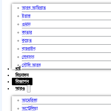
আরব আমিরাত
ইরাক
ওমান
কাতার
কুয়েত
বাহরাইন
লেবানন
সৌদি আরব
ধর্ম
বিনোদন
বিজ্ঞাপন
আরও
আমেরিকা
অস্ট্রেলিয়া