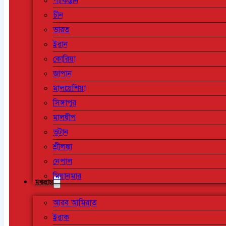
পাকিস্তান
চীন
ভারত
ইরান
কোরিয়া
জাপান
মালয়েশিয়া
সিঙ্গাপুর
মালদ্বীপ
ভুটান
শ্রীলঙ্কা
নেপাল
মিয়ানমার
মধ্যপ্রাচ্য
আরব আমিরাত
ইরাক