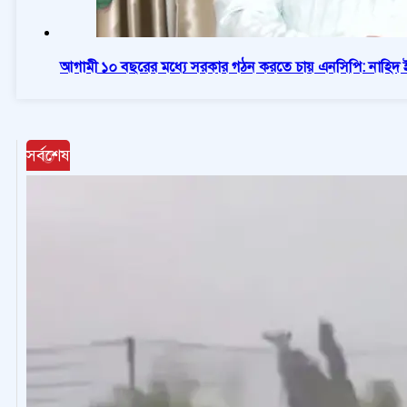
আগামী ১০ বছরের মধ্যে সরকার গঠন করতে চায় এনসিপি: নাহিদ
সর্বশেষ