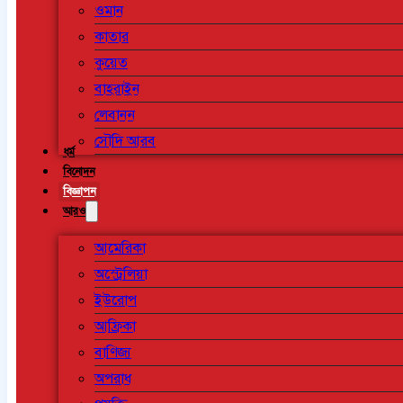
ওমান
কাতার
কুয়েত
বাহরাইন
লেবানন
সৌদি আরব
ধর্ম
বিনোদন
বিজ্ঞাপন
আরও
আমেরিকা
অস্ট্রেলিয়া
ইউরোপ
আফ্রিকা
বাণিজ্য
অপরাধ