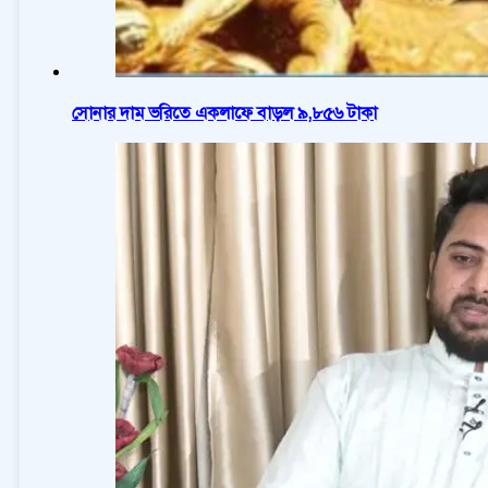
সোনার দাম ভরিতে একলাফে বাড়ল ৯,৮৫৬ টাকা