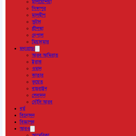
মালয়েশিয়া
সিঙ্গাপুর
মালদ্বীপ
ভুটান
শ্রীলঙ্কা
নেপাল
মিয়ানমার
মধ্যপ্রাচ্য
আরব আমিরাত
ইরাক
ওমান
কাতার
কুয়েত
বাহরাইন
লেবানন
সৌদি আরব
ধর্ম
বিনোদন
বিজ্ঞাপন
আরও
আমেরিকা