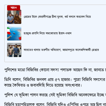
আরও
প্রেমের টানে কেরানীগঞ্জে চীনা যুবক, ধর্ম বদলে করলেন বিয়ে
হরমুজ প্রণালি নিয়ে সমঝোতায় ইরান-ওমান
ভারতের থানায় তরুণীর অভিযোগ, জামালপুরে কলেজশিক্ষার্থী গ্রেপ্তার
পুলিশের মতো বিজিবির কোনো সদস্য পলাতক আছেন কি না, জানতে চা
তিনি বলেন, বিজিবির জনবল প্রায় ৫৭ হাজার। পুরো বিজিবি সদস্যের ৬
কাছে কৈফিয়ত ও জবাবদিহি দিতে হয়েছে অসংখ্যবার।
পুলিশ যে ভূমিকা পালন করছে সেই ভূমিকা বিজিবি অনেকক্ষেত্রে ইচ
বিজিবি মহাপরিচালক বলেন, বিজিবি যদিও এপিসির ওপরে অস্ত্র ছিল