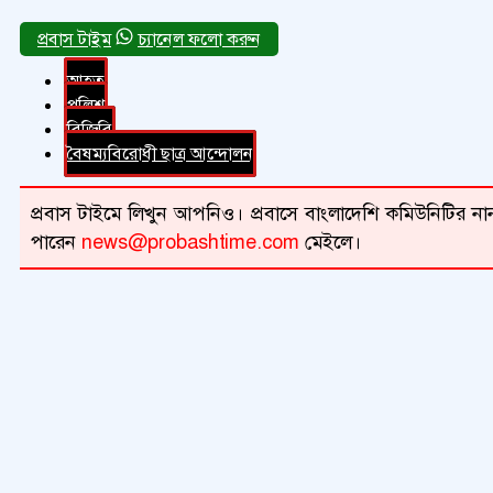
চ্যানেল ফলো করুন
আহত
পুলিশ
বিজিবি
বৈষম্যবিরোধী ছাত্র আন্দোলন
প্রবাস টাইমে লিখুন আপনিও। প্রবাসে বাংলাদেশি কমিউনিটির নান
পারেন
news@probashtime.com
মেইলে।