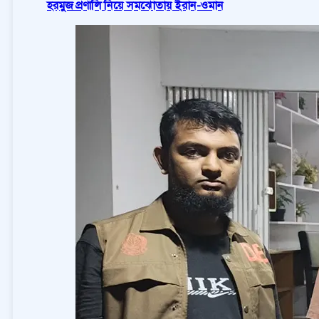
হরমুজ প্রণালি নিয়ে সমঝোতায় ইরান-ওমান