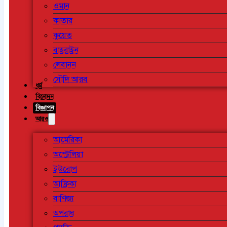
ওমান
কাতার
কুয়েত
বাহরাইন
লেবানন
সৌদি আরব
ধর্ম
বিনোদন
বিজ্ঞাপন
আরও
আমেরিকা
অস্ট্রেলিয়া
ইউরোপ
আফ্রিকা
বাণিজ্য
অপরাধ