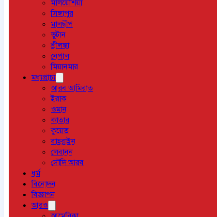
মালয়েশিয়া
সিঙ্গাপুর
মালদ্বীপ
ভুটান
শ্রীলঙ্কা
নেপাল
মিয়ানমার
মধ্যপ্রাচ্য
আরব আমিরাত
ইরাক
ওমান
কাতার
কুয়েত
বাহরাইন
লেবানন
সৌদি আরব
ধর্ম
বিনোদন
বিজ্ঞাপন
আরও
আমেরিকা