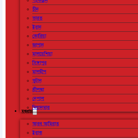
পাকিস্তান
চীন
ভারত
ইরান
কোরিয়া
জাপান
মালয়েশিয়া
সিঙ্গাপুর
মালদ্বীপ
ভুটান
শ্রীলঙ্কা
নেপাল
মিয়ানমার
মধ্যপ্রাচ্য
আরব আমিরাত
ইরাক