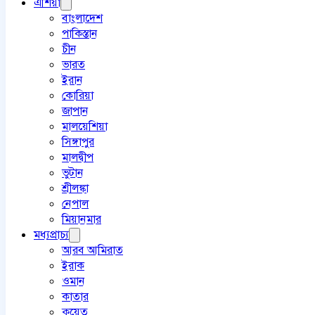
এশিয়া
বাংলাদেশ
পাকিস্তান
চীন
ভারত
ইরান
কোরিয়া
জাপান
মালয়েশিয়া
সিঙ্গাপুর
মালদ্বীপ
ভুটান
শ্রীলঙ্কা
নেপাল
মিয়ানমার
মধ্যপ্রাচ্য
আরব আমিরাত
ইরাক
ওমান
কাতার
কুয়েত