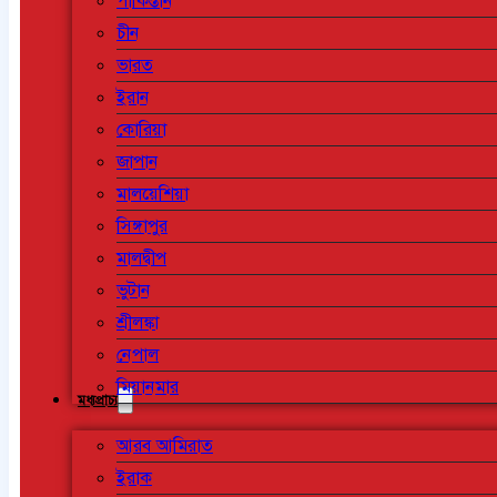
পাকিস্তান
চীন
ভারত
ইরান
কোরিয়া
জাপান
মালয়েশিয়া
সিঙ্গাপুর
মালদ্বীপ
ভুটান
শ্রীলঙ্কা
নেপাল
মিয়ানমার
মধ্যপ্রাচ্য
আরব আমিরাত
ইরাক