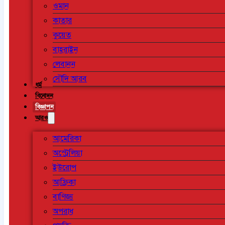
ওমান
কাতার
কুয়েত
বাহরাইন
লেবানন
সৌদি আরব
ধর্ম
বিনোদন
বিজ্ঞাপন
আরও
আমেরিকা
অস্ট্রেলিয়া
ইউরোপ
আফ্রিকা
বাণিজ্য
অপরাধ