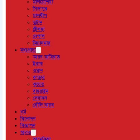
মালয়েশিয়া
সিঙ্গাপুর
মালদ্বীপ
ভুটান
শ্রীলঙ্কা
নেপাল
মিয়ানমার
মধ্যপ্রাচ্য
আরব আমিরাত
ইরাক
ওমান
কাতার
কুয়েত
বাহরাইন
লেবানন
সৌদি আরব
ধর্ম
বিনোদন
বিজ্ঞাপন
আরও
আমেরিকা