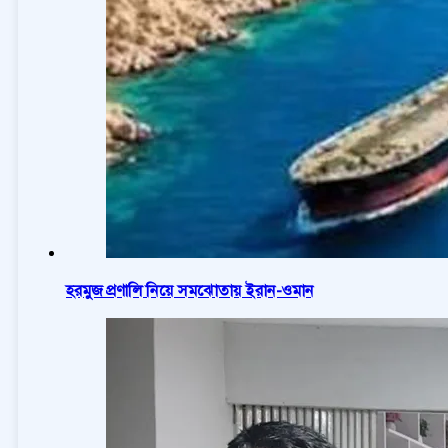
হরমুজ প্রণালি নিয়ে সমঝোতায় ইরান-ওমান