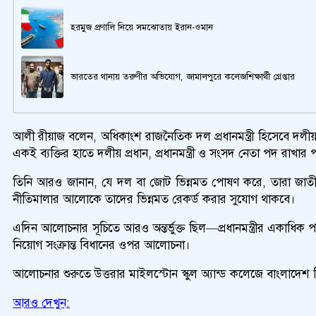
হরমুজ প্রণালি নিয়ে সমঝোতায় ইরান-ওমান
ভারতের থানায় তরুণীর অভিযোগ, জামালপুরে কলেজশিক্ষার্থী গ্রেপ্তার
আলী রীয়াজ বলেন, অধিকাংশ রাজনৈতিক দল প্রধানমন্ত্রী হিসেবে দল
একই ব্যক্তির হাতে দলীয় প্রধান, প্রধানমন্ত্রী ও সংসদ নেতা পদ 
তিনি আরও জানান, যে দল বা জোট ভিন্নমত পোষণ করে, তারা জাতীয় 
নীতিমালার আলোকে তাদের ভিন্নমত রেকর্ড করার সুযোগ থাকবে।
এদিন আলোচনার সূচিতে আরও অন্তর্ভুক্ত ছিল—প্রধানমন্ত্রীর একাধিক পদে থাক
নিয়োগ সংক্রান্ত বিধানের ওপর আলোচনা।
আলোচনার শুরুতে উত্তরার মাইলস্টোন স্কুল অ্যান্ড কলেজে বাংলাদেশ 
আরও দেখুন: