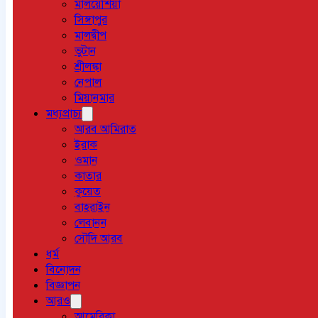
মালয়েশিয়া
সিঙ্গাপুর
মালদ্বীপ
ভুটান
শ্রীলঙ্কা
নেপাল
মিয়ানমার
মধ্যপ্রাচ্য
আরব আমিরাত
ইরাক
ওমান
কাতার
কুয়েত
বাহরাইন
লেবানন
সৌদি আরব
ধর্ম
বিনোদন
বিজ্ঞাপন
আরও
আমেরিকা