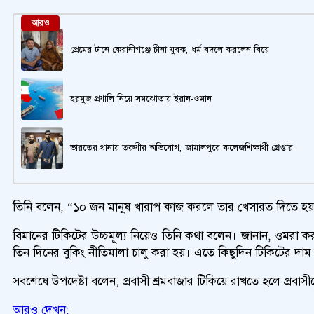
আরও
প্রেমের টানে কেরানীগঞ্জে চীনা যুবক, ধর্ম বদলে করলেন বিয়ে
হরমুজ প্রণালি নিয়ে সমঝোতায় ইরান-ওমান
ভারতের থানায় তরুণীর অভিযোগ, জামালপুরে কলেজশিক্ষার্থী গ্রেপ্তার
তিনি বলেন, “১০ জন মানুষ খারাপ কাজ করলে তার খেসারত দিতে হয় ১০ 
বিমানের টিকিটের উচ্চমূল্য নিয়েও তিনি কথা বলেন। জানান, ওমরা করতে 
তিন দিনের বুকিং নীতিমালা চালু করা হয়। এতে কিছুদিন টিকিটের দা
সবশেষে উপদেষ্টা বলেন, প্রবাসী শ্রমবাজার টিকিয়ে রাখতে হলে প্রবাসী
আরও দেখুন: