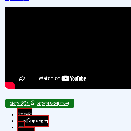
চ্যানেল ফলো করুন
উপদেষ্টা
ড. আসিফ নজরুল
বন্ধ