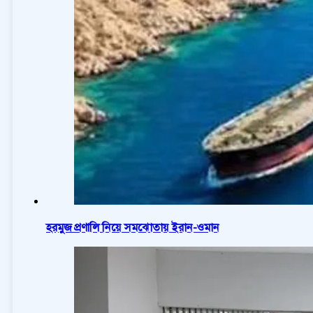
হরমুজ প্রণালি নিয়ে সমঝোতায় ইরান-ওমান