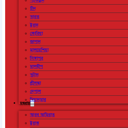
পাকিস্তান
চীন
ভারত
ইরান
কোরিয়া
জাপান
মালয়েশিয়া
সিঙ্গাপুর
মালদ্বীপ
ভুটান
শ্রীলঙ্কা
নেপাল
মিয়ানমার
মধ্যপ্রাচ্য
আরব আমিরাত
ইরাক