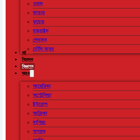
ওমান
কাতার
কুয়েত
বাহরাইন
লেবানন
সৌদি আরব
ধর্ম
বিনোদন
বিজ্ঞাপন
আরও
আমেরিকা
অস্ট্রেলিয়া
ইউরোপ
আফ্রিকা
বাণিজ্য
অপরাধ