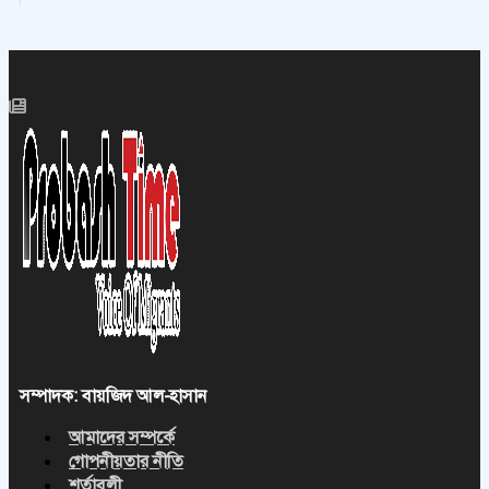
সম্পাদক: বায়জিদ আল-হাসান
আমাদের সম্পর্কে
গোপনীয়তার নীতি
শর্তাবলী