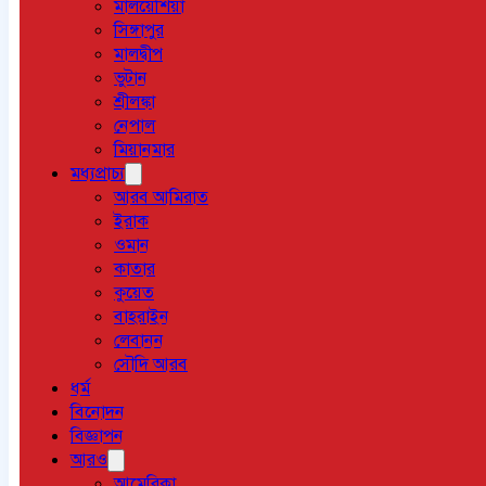
মালয়েশিয়া
সিঙ্গাপুর
মালদ্বীপ
ভুটান
শ্রীলঙ্কা
নেপাল
মিয়ানমার
মধ্যপ্রাচ্য
আরব আমিরাত
ইরাক
ওমান
কাতার
কুয়েত
বাহরাইন
লেবানন
সৌদি আরব
ধর্ম
বিনোদন
বিজ্ঞাপন
আরও
আমেরিকা