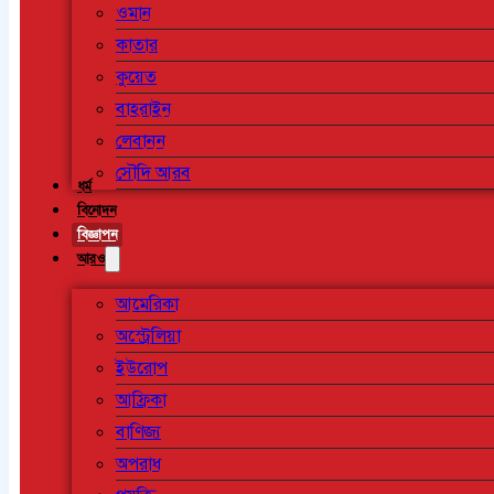
ওমান
কাতার
কুয়েত
বাহরাইন
লেবানন
সৌদি আরব
ধর্ম
বিনোদন
বিজ্ঞাপন
আরও
আমেরিকা
অস্ট্রেলিয়া
ইউরোপ
আফ্রিকা
বাণিজ্য
অপরাধ