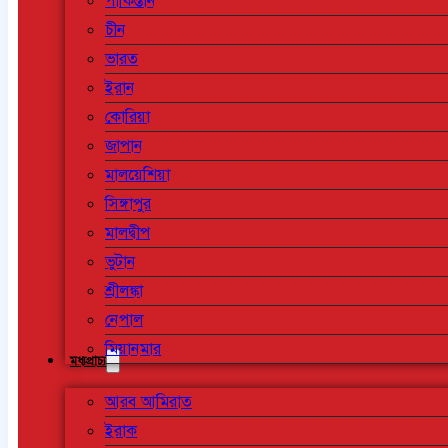
পাকিস্তান
চীন
ভারত
ইরান
কোরিয়া
জাপান
মালয়েশিয়া
সিঙ্গাপুর
মালদ্বীপ
ভুটান
শ্রীলঙ্কা
নেপাল
মিয়ানমার
মধ্যপ্রাচ্য
আরব আমিরাত
ইরাক