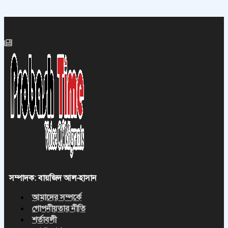
সম্পাদক: বায়জিদ আল-হাসান
আমাদের সম্পর্কে
গোপনীয়তার নীতি
শর্তাবলী