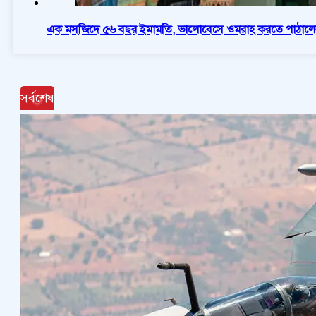
এক মসজিদে ৫৬ বছর ইমামতি, ভালোবেসে ওমরাহ করতে পাঠালে
সর্বশেষ