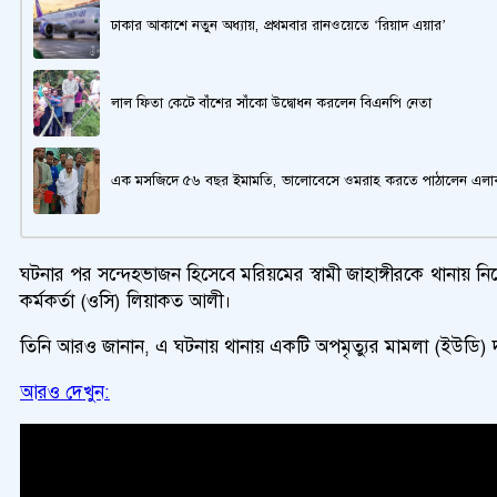
ঢাকার আকাশে নতুন অধ্যায়, প্রথমবার রানওয়েতে ‘রিয়াদ এয়ার’
লাল ফিতা কেটে বাঁশের সাঁকো উদ্বোধন করলেন বিএনপি নেতা
এক মসজিদে ৫৬ বছর ইমামতি, ভালোবেসে ওমরাহ করতে পাঠালেন এলাক
ঘটনার পর সন্দেহভাজন হিসেবে মরিয়মের স্বামী জাহাঙ্গীরকে থানায় নিয়
কর্মকর্তা (ওসি) লিয়াকত আলী।
তিনি আরও জানান, এ ঘটনায় থানায় একটি অপমৃত্যুর মামলা (ইউডি) দ
আরও দেখুন: