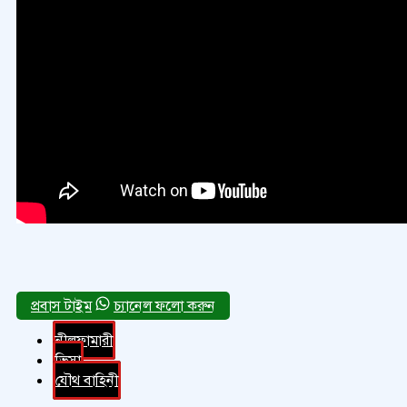
চ্যানেল ফলো করুন
নীলফামারী
ভিসা
যৌথ বাহিনী