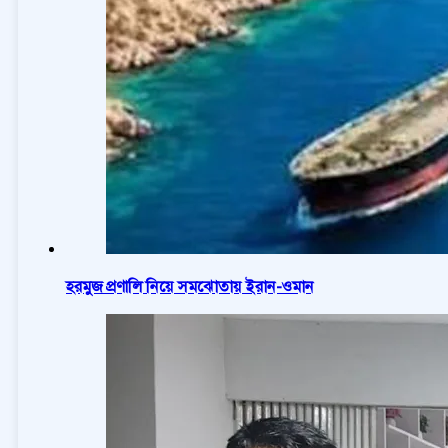
হরমুজ প্রণালি নিয়ে সমঝোতায় ইরান-ওমান