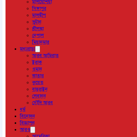
মালয়েশিয়া
সিঙ্গাপুর
মালদ্বীপ
ভুটান
শ্রীলঙ্কা
নেপাল
মিয়ানমার
মধ্যপ্রাচ্য
আরব আমিরাত
ইরাক
ওমান
কাতার
কুয়েত
বাহরাইন
লেবানন
সৌদি আরব
ধর্ম
বিনোদন
বিজ্ঞাপন
আরও
আমেরিকা