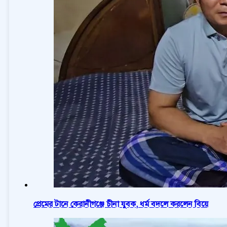
প্রেমের টানে কেরানীগঞ্জে চীনা যুবক, ধর্ম বদলে করলেন বিয়ে