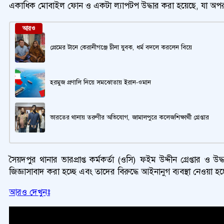
একাধিক মোবাইল ফোন ও একটা ল্যাপটপ উদ্ধার করা হয়েছে, যা অপরা
আরও
প্রেমের টানে কেরানীগঞ্জে চীনা যুবক, ধর্ম বদলে করলেন বিয়ে
হরমুজ প্রণালি নিয়ে সমঝোতায় ইরান-ওমান
ভারতের থানায় তরুণীর অভিযোগ, জামালপুরে কলেজশিক্ষার্থী গ্রেপ্তার
সৈয়দপুর থানার ভারপ্রাপ্ত কর্মকর্তা (ওসি) ফইম উদ্দীন গ্রেপ্তার 
জিজ্ঞাসাবাদ করা হচ্ছে এবং তাদের বিরুদ্ধে আইনানুগ ব্যবস্থা নেওয়া 
আরও দেখুনঃ