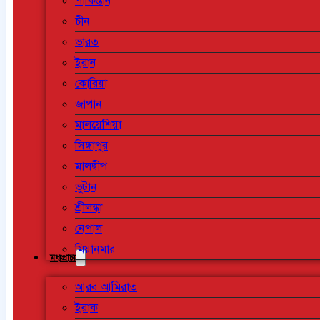
পাকিস্তান
চীন
ভারত
ইরান
কোরিয়া
জাপান
মালয়েশিয়া
সিঙ্গাপুর
মালদ্বীপ
ভুটান
শ্রীলঙ্কা
নেপাল
মিয়ানমার
মধ্যপ্রাচ্য
আরব আমিরাত
ইরাক