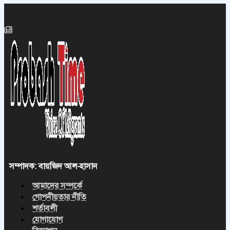
সম্পাদক: বায়জিদ আল-হাসান
আমাদের সম্পর্কে
গোপনীয়তার নীতি
শর্তাবলী
যোগাযোগ