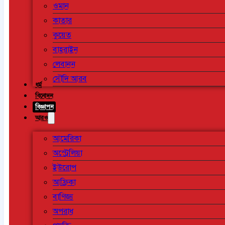
ওমান
কাতার
কুয়েত
বাহরাইন
লেবানন
সৌদি আরব
ধর্ম
বিনোদন
বিজ্ঞাপন
আরও
আমেরিকা
অস্ট্রেলিয়া
ইউরোপ
আফ্রিকা
বাণিজ্য
অপরাধ