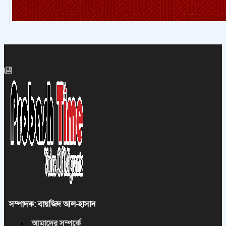
সম্পাদক: বায়জিদ আল-হাসান
আমাদের সম্পর্কে