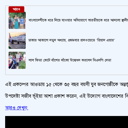
আরও
বাংলাদেশীকে ধরে নিয়ে যাওয়ার অভিযোগে ভারতীয়কে ধরে আনলো স্থানী
ঢাকার আকাশে নতুন অধ্যায়, প্রথমবার রানওয়েতে ‘রিয়াদ এয়ার’
লাল ফিতা কেটে বাঁশের সাঁকো উদ্বোধন করলেন বিএনপি নেতা
এই প্রকল্পের আওতায় ১৫ থেকে ৩৫ বছর বয়সী যুব জনগোষ্ঠীকে অন্তর্ভুক্ত
উপদেষ্টা সজীব ভূঁইয়া আশা প্রকাশ করেন, এই উদ্যোগ বাংলাদেশের বিপু
আরও দেখুন: