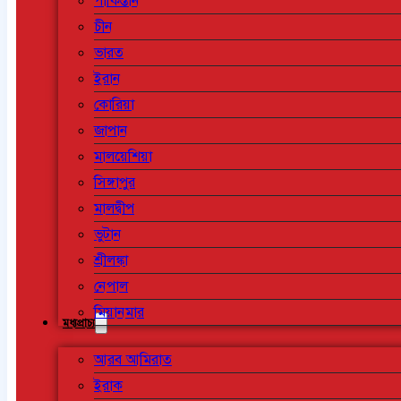
পাকিস্তান
চীন
ভারত
ইরান
কোরিয়া
জাপান
মালয়েশিয়া
সিঙ্গাপুর
মালদ্বীপ
ভুটান
শ্রীলঙ্কা
নেপাল
মিয়ানমার
মধ্যপ্রাচ্য
আরব আমিরাত
ইরাক