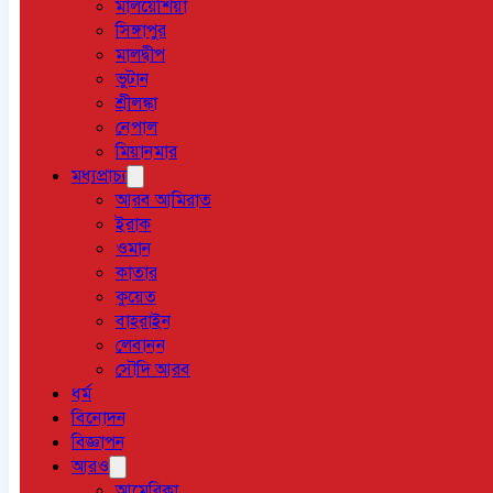
মালয়েশিয়া
সিঙ্গাপুর
মালদ্বীপ
ভুটান
শ্রীলঙ্কা
নেপাল
মিয়ানমার
মধ্যপ্রাচ্য
আরব আমিরাত
ইরাক
ওমান
কাতার
কুয়েত
বাহরাইন
লেবানন
সৌদি আরব
ধর্ম
বিনোদন
বিজ্ঞাপন
আরও
আমেরিকা