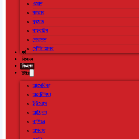
ওমান
কাতার
কুয়েত
বাহরাইন
লেবানন
সৌদি আরব
ধর্ম
বিনোদন
বিজ্ঞাপন
আরও
আমেরিকা
অস্ট্রেলিয়া
ইউরোপ
আফ্রিকা
বাণিজ্য
অপরাধ