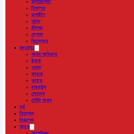
মালয়েশিয়া
সিঙ্গাপুর
মালদ্বীপ
ভুটান
শ্রীলঙ্কা
নেপাল
মিয়ানমার
মধ্যপ্রাচ্য
আরব আমিরাত
ইরাক
ওমান
কাতার
কুয়েত
বাহরাইন
লেবানন
সৌদি আরব
ধর্ম
বিনোদন
বিজ্ঞাপন
আরও
আমেরিকা