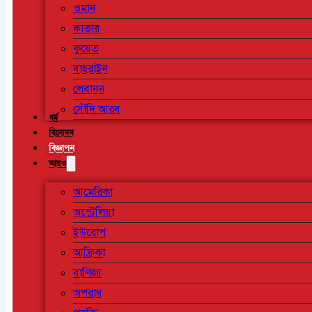
ওমান
কাতার
কুয়েত
বাহরাইন
লেবানন
সৌদি আরব
ধর্ম
বিনোদন
বিজ্ঞাপন
আরও
আমেরিকা
অস্ট্রেলিয়া
ইউরোপ
আফ্রিকা
বাণিজ্য
অপরাধ