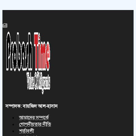
সম্পাদক: বায়জিদ আল-হাসান
আমাদের সম্পর্কে
গোপনীয়তার নীতি
শর্তাবলী