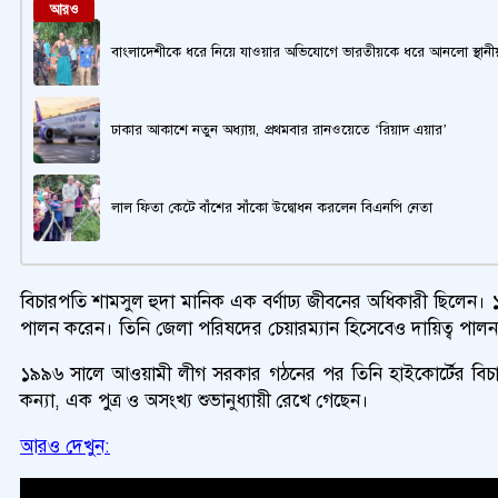
আরও
বাংলাদেশীকে ধরে নিয়ে যাওয়ার অভিযোগে ভারতীয়কে ধরে আনলো স্থানী
ঢাকার আকাশে নতুন অধ্যায়, প্রথমবার রানওয়েতে ‘রিয়াদ এয়ার’
লাল ফিতা কেটে বাঁশের সাঁকো উদ্বোধন করলেন বিএনপি নেতা
বিচারপতি শামসুল হুদা মানিক এক বর্ণাঢ্য জীবনের অধিকারী ছিলেন।
পালন করেন। তিনি জেলা পরিষদের চেয়ারম্যান হিসেবেও দায়িত্ব পাল
১৯৯৬ সালে আওয়ামী লীগ সরকার গঠনের পর তিনি হাইকোর্টের বিচারপত
কন্যা, এক পুত্র ও অসংখ্য শুভানুধ্যায়ী রেখে গেছেন।
আরও দেখুন: