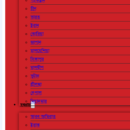
পাকিস্তান
চীন
ভারত
ইরান
কোরিয়া
জাপান
মালয়েশিয়া
সিঙ্গাপুর
মালদ্বীপ
ভুটান
শ্রীলঙ্কা
নেপাল
মিয়ানমার
মধ্যপ্রাচ্য
আরব আমিরাত
ইরাক